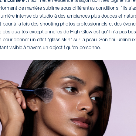
à la Lumière :
Paul met en évidence la façon dont les pigments ré
forment de manière sublime sous différentes conditions. "Ils s'
 lumière intense du studio à des ambiances plus douces et naturel
it pour à la fois des shooting photos professionnels et des évèn
ne des qualités exceptionnelles de High Glow est qu'il n'a pas be
e pour donner un effet "glass skin" sur la peau. Son fini lumineu
tant visible à travers un objectif qu'en personne.