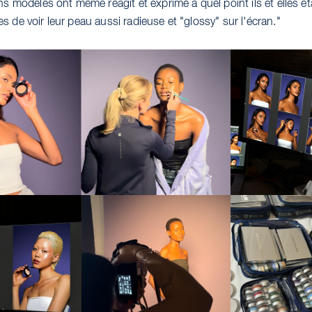
ns modèles ont même réagit et exprimé à quel point ils et elles ét
 de voir leur peau aussi radieuse et "glossy" sur l'écran."