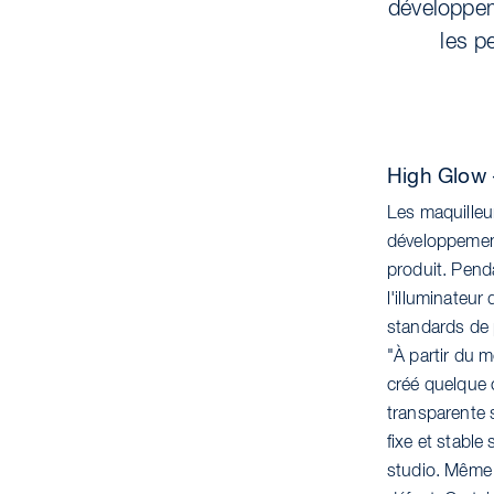
développem
les p
High Glow 
Les maquilleu
développement
produit. Pen
l'illuminateur
standards de 
"À partir du 
créé quelque 
transparente 
fixe et stable
studio. Même a