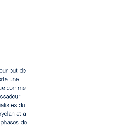
our but de
orte une
esque comme
assadeur
ialistes du
ryolan et a
s phases de