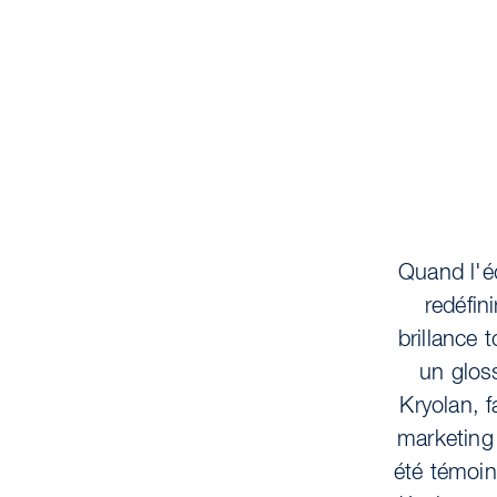
Quand l'é
redéfin
brillance 
un glos
Kryolan, f
marketing 
été témoin