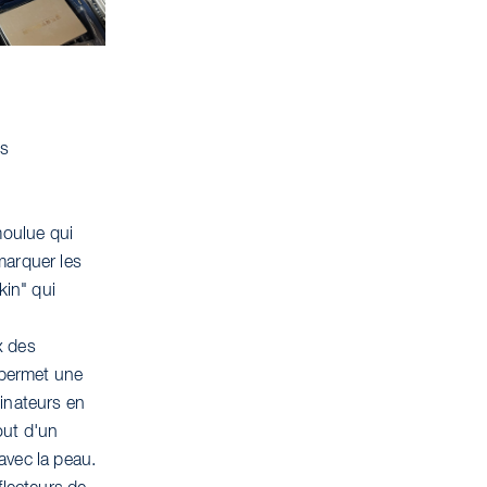
es
moulue qui
marquer les
kin" qui
x des
permet une
minateurs en
out d'un
avec la peau.