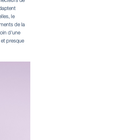
flecteurs de
adaptent
les, le
ements de la
soin d'une
x et presque