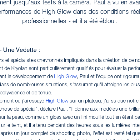
ent jusqu'aux tests à la caméra. Paul a vu en ava
erformances de High Glow dans des conditions réel
professionnelles - et il a été ébloui.
- Une Vedette :
rs et spécialistes chevronnés impliqués dans la création de ce 
 de Kryolan sont particulièrement qualifiés pour évaluer la per
dant le développement de
High Glow
, Paul et l'équipe ont rigour
 dans de nombreuses situations, s'assurant qu'il atteigne les plu
polyvalence et de tenue.
moment où j'ai essayé
High Glow
sur un plateau, j'ai su que notre
chose de spécial", déclare Paul. "Il donne aux modèles une brill
sur la peau, comme un gloss avec un fini mouillé tout en étant p
 sur le teint, et il a tenu pendant des heures sous les lumières in
près un jour complet de shooting photo, l'effet est resté tel que