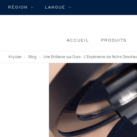
RÉGION
LANGUE
ACCUEIL
PRODUITS
Kryolan
›
Blog
›
Une Brillance qui Dure : L'Expérience de Notre Directeu