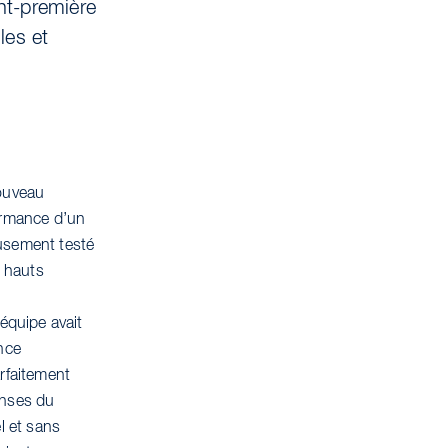
nt-première
les et
nouveau
formance d’un
eusement testé
s hauts
 équipe avait
ance
arfaitement
tenses du
l et sans