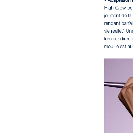
• Adaptation 
High Glow per
joliment de la
rendant parfa
vie réelle." U
lumière direct
mouillé est au