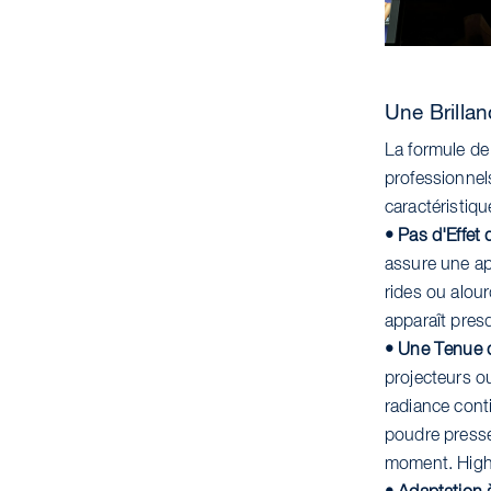
Une Brilla
La formule de
professionnels
caractéristiqu
• Pas d'Effet 
assure une ap
rides ou alour
apparaît presq
• Une Tenue q
projecteurs ou
radiance cont
poudre pressé
moment. High 