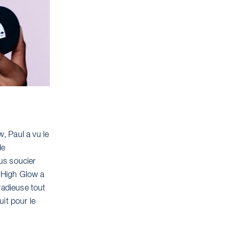
, Paul a vu le
de
ous soucier
 High Glow a
radieuse tout
it pour le