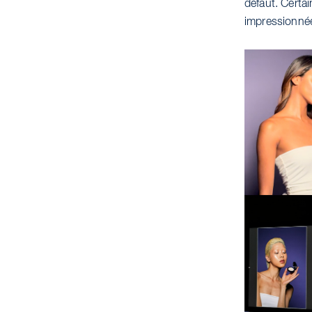
défaut. Certai
impressionnées