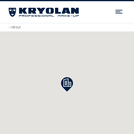
Navi
‹ retour