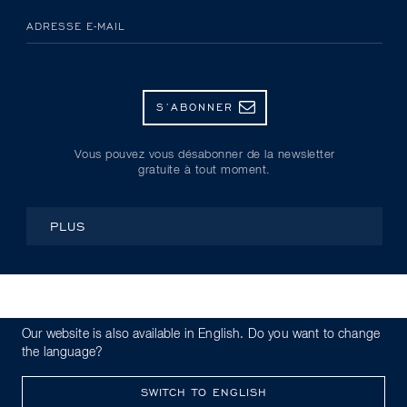
ADRESSE E-MAIL
S’ABONNER
Vous pouvez vous désabonner de la newsletter
gratuite à tout moment.
PLUS
© Kryolan 2026
Our website is also available in English. Do you want to change
Politique de confidentialité
Code de conduite
the language?
Whistleblowing
Mentions légales
SWITCH TO ENGLISH