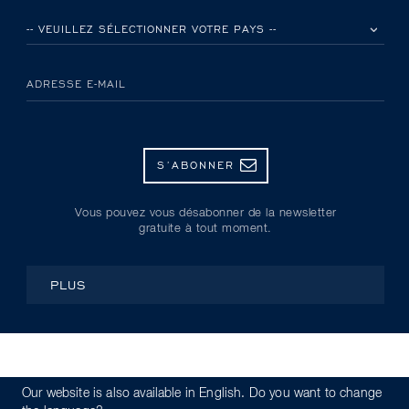
VEUILLEZ SÉLECTIONNER VOTRE PAYS
ADRESSE E-MAIL
S’ABONNER
Vous pouvez vous désabonner de la newsletter
gratuite à tout moment.
PLUS
© Kryolan 2026
Our website is also available in English. Do you want to change