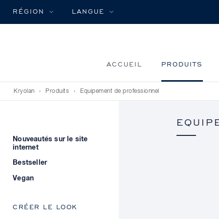
RÉGION
LANGUE
ACCUEIL
PRODUITS
Kryolan
›
Produits
›
Equipement de professionnel
EQUIP
Nouveautés sur le site
internet
Bestseller
Vegan
CRÉER LE LOOK