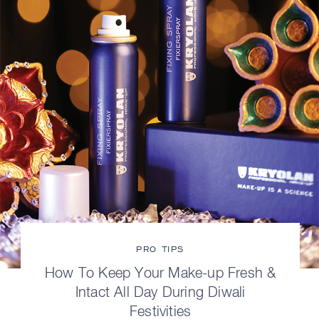
PRO TIPS
How To Keep Your Make-up Fresh &
Intact All Day During Diwali
Festivities