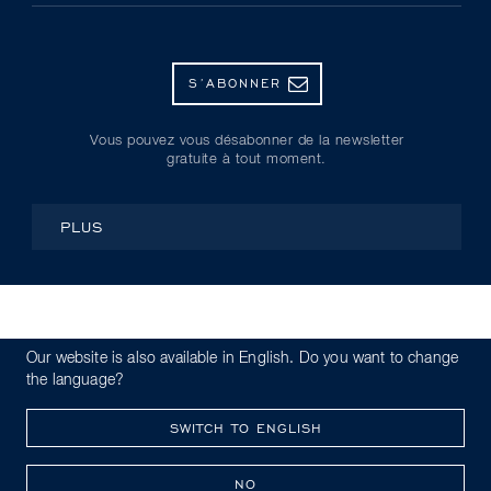
S’ABONNER
Vous pouvez vous désabonner de la newsletter
gratuite à tout moment.
PLUS
© Kryolan 2026
Our website is also available in English. Do you want to change
Politique de confidentialité
Code de conduite
the language?
Whistleblowing
Mentions légales
SWITCH TO ENGLISH
NO