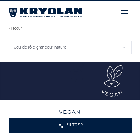
Navi
‹ retour
VEGAN
FILTRER