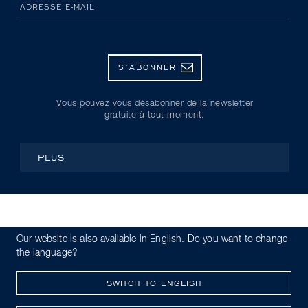
ADRESSE E-MAIL
S’ABONNER
Vous pouvez vous désabonner de la newsletter
gratuite à tout moment.
PLUS
© Kryolan 2026
Our website is also available in English. Do you want to change
Politique de confidentialité
Code de conduite
the language?
Whistleblowing
Mentions légales
SWITCH TO ENGLISH