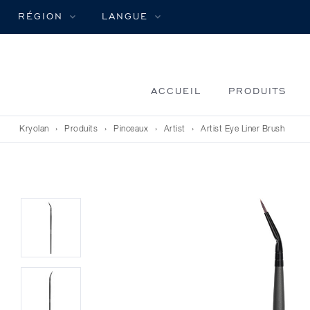
RÉGION
LANGUE
ACCUEIL
PRODUITS
Kryolan
›
Produits
›
Pinceaux
›
Artist
›
Artist Eye Liner Brush