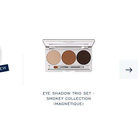
EW
EYE SHADOW TRIO SET -
R
SMOKEY COLLECTION
IR
(MAGNÉTIQUE)