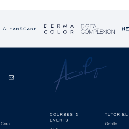
S’ABONNER
COURSES &
TUTORIEL
EVENTS
 Care
Goblin