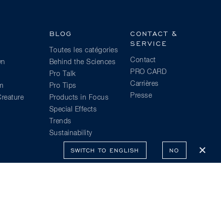
BLOG
CONTACT &
SERVICE
Toutes les catégories
Contact
wn
Behind the Sciences
PRO CARD
Pro Talk
Carrières
am
Pro Tips
Presse
reature
Products in Focus
Special Effects
Trends
Sustainability
SWITCH TO ENGLISH
NO
x