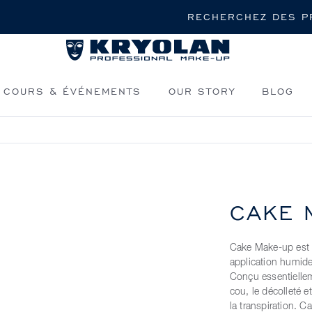
Rechercher
COURS & ÉVÉNEMENTS
OUR STORY
BLOG
p
CAKE 
Cake Make-up est 
application humide
Conçu essentielleme
cou, le décolleté e
la transpiration. 