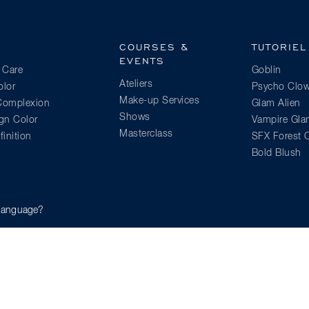
COURSES &
TUTORIEL
EVENTS
 Care
Goblin
Ateliers
lor
Psycho Clo
Make-up Services
 Complexion
Glam Alien
Shows
gn Color
Vampire Gl
Masterclass
inition
SFX Forest C
Bold Blush
lor
e language?
tleblowing
Mentions légales