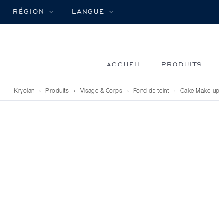
RÉGION
LANGUE
ACCUEIL
PRODUITS
Kryolan
›
Produits
›
Visage & Corps
›
Fond de teint
›
Cake Make-u