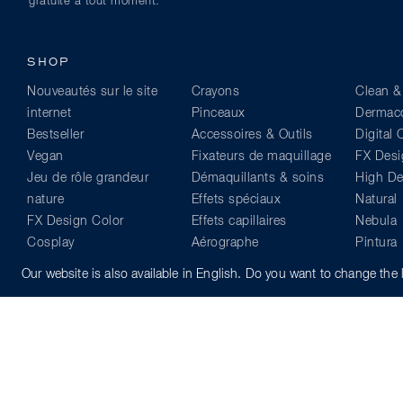
gratuite à tout moment.
SHOP
Nouveautés sur le site
Crayons
Clean &
internet
Pinceaux
Dermaco
Bestseller
Accessoires & Outils
Digital
Vegan
Fixateurs de maquillage
FX Desi
Jeu de rôle grandeur
Démaquillants & soins
High Def
nature
Effets spéciaux
Natural
FX Design Color
Effets capillaires
Nebula
Cosplay
Aérographe
Pintura
Yeux
Lecture
Supraco
Our website is also available in English. Do you want to change th
Lèvres
Equipement de
Visage & Corps
professionnel
Sets & Kits
Aquacolor
© Kryolan 2026
Politique de confidentialité
Code de conduite
Whis