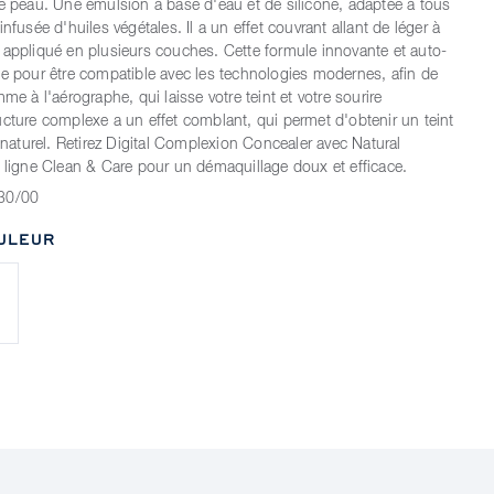
re peau. Une émulsion à base d'eau et de silicone, adaptée à tous
infusée d'huiles végétales. Il a un effet couvrant allant de léger à
 appliqué en plusieurs couches. Cette formule innovante et auto-
ue pour être compatible avec les technologies modernes, afin de
mme à l'aérographe, qui laisse votre teint et votre sourire
ucture complexe a un effet comblant, qui permet d'obtenir un teint
i naturel. Retirez Digital Complexion Concealer avec Natural
a ligne Clean & Care pour un démaquillage doux et efficace.
30/00
ULEUR