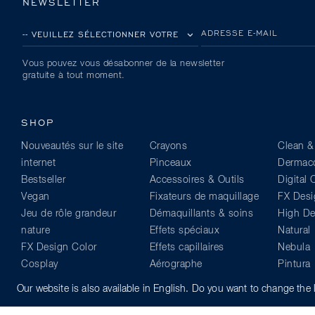
NEWSLETTER
VEUILLEZ SÉLECTIONNER VOTRE PAYS
ADRESSE E-MAIL
Vous pouvez vous désabonner de la newsletter
gratuite à tout moment.
SHOP
Nouveautés sur le site
Crayons
Clean &
internet
Pinceaux
Dermaco
Bestseller
Accessoires & Outils
Digital
Vegan
Fixateurs de maquillage
FX Desi
Jeu de rôle grandeur
Démaquillants & soins
High Def
nature
Effets spéciaux
Natural
FX Design Color
Effets capillaires
Nebula
Cosplay
Aérographe
Pintura
Yeux
Lecture
Supraco
Our website is also available in English. Do you want to change th
Lèvres
Equipement de
Visage & Corps
professionnel