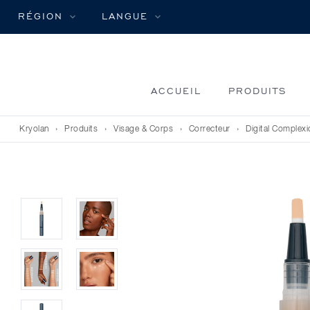
RÉGION
LANGUE
ACCUEIL
PRODUITS
Kryolan
›
Produits
›
Visage & Corps
›
Correcteur
›
Digital Complex