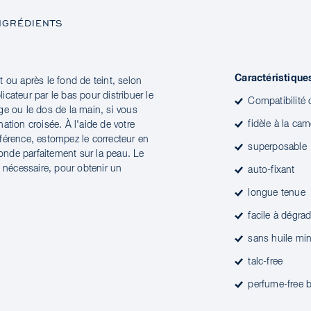
NGRÉDIENTS
Caractéristique
 ou après le fond de teint, selon
licateur par le bas pour distribuer le
Compatibilité
nge ou le dos de la main, si vous
fidèle à la cam
ation croisée. À l'aide de votre
férence, estompez le correcteur en
superposable
fonde parfaitement sur la peau. Le
i nécessaire, pour obtenir un
auto-fixant
longue tenue
facile à dégrad
sans huile min
talc-free
perfume-free b