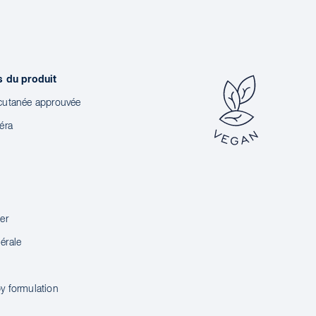
s du produit
 cutanée approuvée
éra
er
érale
y formulation