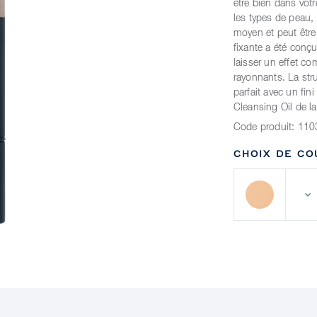
être bien dans vot
les types de peau, 
moyen et peut être
fixante a été conç
laisser un effet co
rayonnants. La str
parfait avec un fin
Cleansing Oil de l
Code produit:
110
CHOIX DE CO