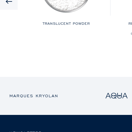
Previous
N
TRANSLUCENT POWDER
R
CHE
MARQUES KRYOLAN