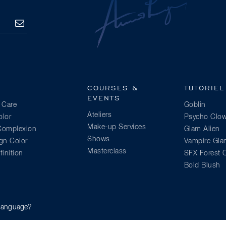
S’ABONNER
COURSES &
TUTORIEL
EVENTS
 Care
Goblin
Ateliers
lor
Psycho Clo
Make-up Services
 Complexion
Glam Alien
Shows
gn Color
Vampire Gl
Masterclass
inition
SFX Forest C
Bold Blush
lor
e language?