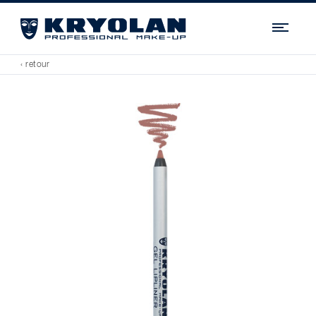
Navi
‹ retour