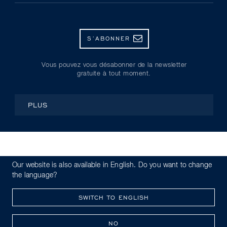
S’ABONNER
Vous pouvez vous désabonner de la newsletter
gratuite à tout moment.
PLUS
© Kryolan 2026
Our website is also available in English. Do you want to change
Politique de confidentialité
Code de conduite
the language?
Whistleblowing
Mentions légales
SWITCH TO ENGLISH
NO