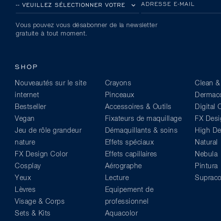
VEUILLEZ SÉLECTIONNER VOTRE PAYS
ADRESSE E-MAIL
Vous pouvez vous désabonner de la newsletter
gratuite à tout moment.
SHOP
Nouveautés sur le site
Crayons
Clean &
internet
Pinceaux
Dermaco
Bestseller
Accessoires & Outils
Digital
Vegan
Fixateurs de maquillage
FX Desi
Jeu de rôle grandeur
Démaquillants & soins
High Def
nature
Effets spéciaux
Natural
FX Design Color
Effets capillaires
Nebula
Cosplay
Aérographe
Pintura
Yeux
Lecture
Supraco
Lèvres
Equipement de
Visage & Corps
professionnel
Sets & Kits
Aquacolor