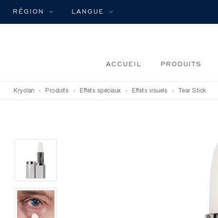
RÉGION
LANGUE
ACCUEIL
PRODUITS
Kryolan
›
Produits
›
Effets spéciaux
›
Effets visuels
›
Tear Stick