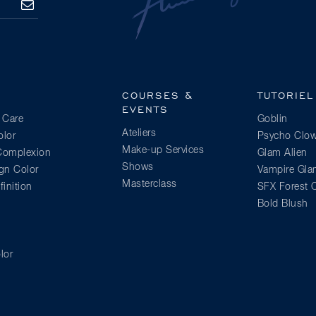
S’ABONNER
COURSES &
TUTORIEL
EVENTS
 Care
Goblin
Ateliers
lor
Psycho Clo
Make-up Services
 Complexion
Glam Alien
Shows
gn Color
Vampire Gl
Masterclass
inition
SFX Forest C
Bold Blush
lor