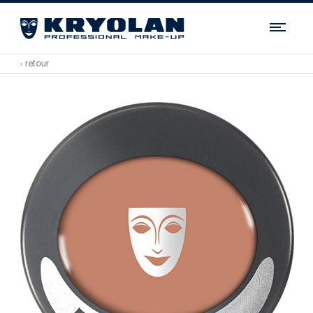
Navi
‹ retour