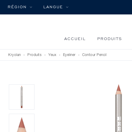
RÉGION
LANGUE
ACCUEIL
PRODUITS
Kryolan
›
Produits
›
Yeux
›
Eyeliner
›
Contour Pencil