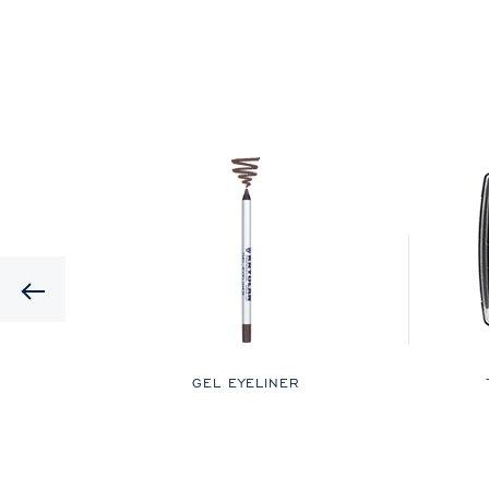
Previous
 ET
GEL EYELINER