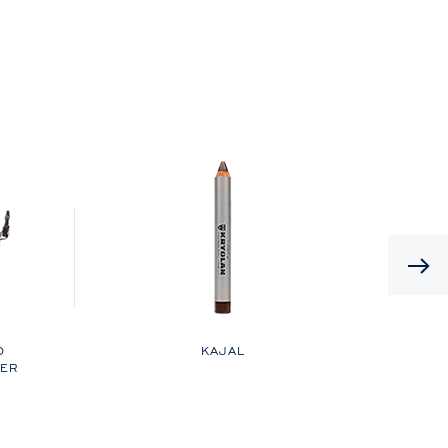
D
KAJAL
DER