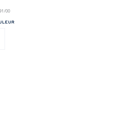
91/00
ULEUR