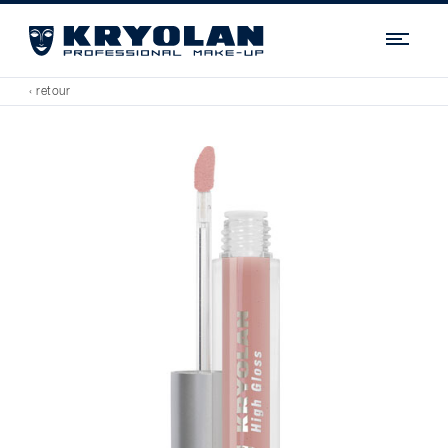
Navi
‹ retour