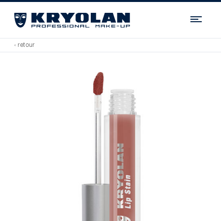
Navi
‹ retour